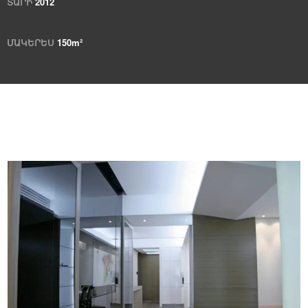
ՏԱՐԻ
2012
ՄԱԿԵՐԵՍ
150m
²